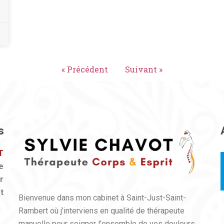
« Précédent
Suivant »
s
T
e
r
t
Bienvenue dans mon cabinet à Saint-Just-Saint-
Rambert où j’interviens en qualité de thérapeute
manuelle pour soigner l’ensemble de vos douleurs